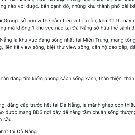
ng nào với được. bên cạnh đó, những khu thành phố bài bả
SunGroup. sở hữu vị thế nằm trên vị trí xoàn, khu đô thị nà
rọng mà không 1 khu vực nào tại Đà Nẵng sở hữu thể sánh đ
à Nẵng là khu vực đáng sống nhất tại Miền Trung, mang tổng 
 liền kề view sông, biệt thự view sông, căn hộ cao cấp, đ
hân đang tìm kiếm phong cách sống xanh, thân thiện, thân
ng, đẳng cấp trước hết tại Đà Nẵng, là mảnh ghép còn thi
khao được mang BĐS nơi đây để nâng tầm chuẩn sống thượng 
n cầu.
nhất tại Đà Nẵng