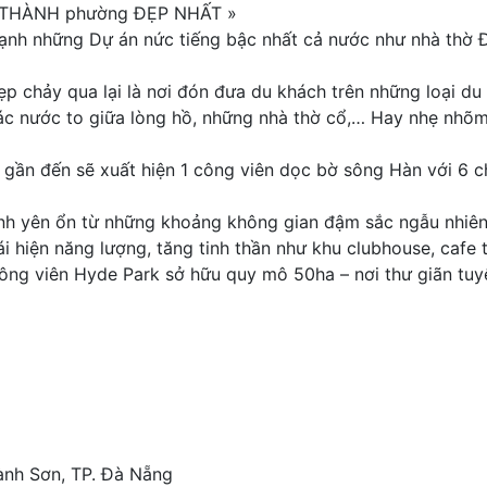
 THÀNH phường ĐẸP NHẤT »
nh những Dự án nức tiếng bậc nhất cả nước như nhà thờ Đức
đẹp chảy qua lại là nơi đón đưa du khách trên những loại 
c nước to giữa lòng hồ, những nhà thờ cổ,… Hay nhẹ nhõm
 gần đến sẽ xuất hiện 1 công viên dọc bờ sông Hàn với 6 c
 bình yên ổn từ những khoảng không gian đậm sắc ngẫu nhiê
ái hiện năng lượng, tăng tinh thần như khu clubhouse, cafe
 công viên Hyde Park sở hữu quy mô 50ha – nơi thư giãn tuy
ành Sơn, TP. Đà Nẵng