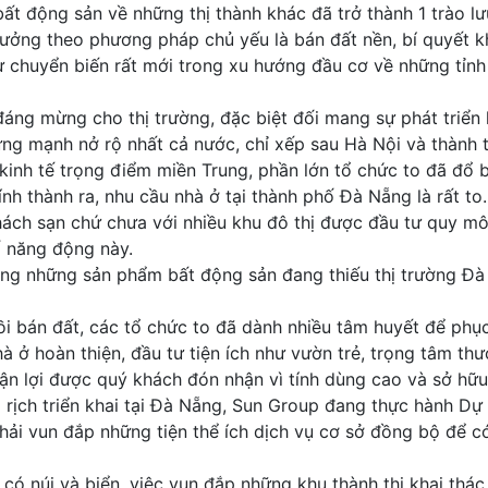
bất động sản về những thị thành khác đã trở thành 1 trào l
rưởng theo phương pháp chủ yếu là bán đất nền, bí quyết 
ự chuyển biến rất mới trong xu hướng đầu cơ về những tỉnh
 đáng mừng cho thị trường, đặc biệt đối mang sự phát triển
ng mạnh nở rộ nhất cả nước, chỉ xếp sau Hà Nội và thành th
kinh tế trọng điểm miền Trung, phần lớn tổ chức to đã đổ b
 thành ra, nhu cầu nhà ở tại thành phố Đà Nẵng là rất to. 
ách sạn chứ chưa với nhiều khu đô thị được đầu tư quy mô
ố năng động này.
ng những sản phẩm bất động sản đang thiếu thị trường Đà Nẵ
rồi bán đất, các tổ chức to đã dành nhiều tâm huyết để ph
ở hoàn thiện, đầu tư tiện ích như vườn trẻ, trọng tâm thươ
uận lợi được quý khách đón nhận vì tính dùng cao và sở hữ
 triển khai tại Đà Nẵng, Sun Group đang thực hành Dự án Đảo Á
phải vun đắp những tiện thể ích dịch vụ cơ sở đồng bộ để c
g có núi và biển, việc vun đắp những khu thành thị khai t