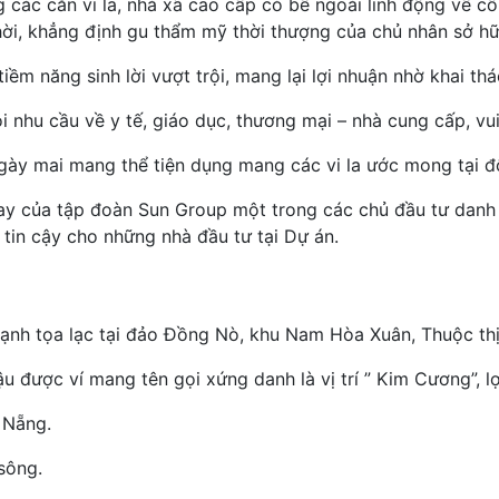
ác căn vi la, nhà xã cao cấp có bề ngoài linh động về côn
hời, khẳng định gu thẩm mỹ thời thượng của chủ nhân sở hữ
 tiềm năng sinh lời vượt trội, mang lại lợi nhuận nhờ khai
nhu cầu về y tế, giáo dục, thương mại – nhà cung cấp, vui 
ngày mai mang thể tiện dụng mang các vi la ước mong tại 
tay của tập đoàn Sun Group một trong các chủ đầu tư danh 
tin cậy cho những nhà đầu tư tại Dự án.
mạnh tọa lạc tại đảo Đồng Nò, khu Nam Hòa Xuân, Thuộc t
ậu được ví mang tên gọi xứng danh là vị trí ” Kim Cương”, l
à Nẵng.
sông.