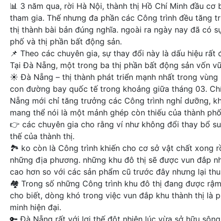
📊 3 năm qua, rời Hà Nội, thành thị Hồ Chí Minh đầu cơ 
tham gia. Thế nhưng đa phần các Công trình đều tăng t
thị thành bài bản đúng nghĩa. ngoài ra ngày nay đã có s
phố và thị phần bất động sản.
📌 Theo các chuyên gia, sự thay đổi này là dấu hiệu rất
Tại Đà Nẵng, một trong ba thị phần bất động sản vốn vữ
☀️ Đà Nẵng – thị thành phát triển mạnh nhất trong vùng 
con đường bay quốc tế trong khoảng giữa tháng 03. Chính
Nẵng mới chỉ tăng trưởng các Công trình nghỉ dưỡng, kh
mang thể nói là một mảnh ghép còn thiếu của thành ph
👉 các chuyên gia cho rằng ví như không đổi thay bổ su
thế của thành thị.
🏞 ko còn là Công trình khiến cho cơ sở vật chất xong 
những địa phương. những khu đô thị sẽ được vun đắp nhà 
cao hơn so với các sản phẩm cũ trước đây nhưng lại th
🏘 Trong số những Công trình khu đô thị đang được rậm rịch
cho biết, dòng khó trong việc vun đắp khu thành thị là 
minh hiện đại.
🔑 Đà Nẵng rất với lợi thế đột nhiên lúc vừa sở hữu sôn