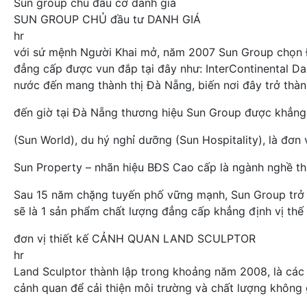
Sun group chủ đầu cơ danh giá
SUN GROUP CHỦ đầu tư DANH GIÁ
hr
với sứ mệnh Người Khai mở, năm 2007 Sun Group chọn Đà
đẳng cấp được vun đắp tại đây như: InterContinental Da
nước đến mang thành thị Đà Nẵng, biến nơi đây trở thàn
đến giờ tại Đà Nẵng thương hiệu Sun Group được khẳng đ
(Sun World), du hý nghỉ dưỡng (Sun Hospitality), là đơn 
Sun Property – nhãn hiệu BĐS Cao cấp là ngành nghề thứ
Sau 15 năm chặng tuyến phố vững mạnh, Sun Group trở l
sẽ là 1 sản phẩm chất lượng đẳng cấp khẳng định vị thế
đơn vị thiết kế CẢNH QUAN LAND SCULPTOR
hr
Land Sculptor thành lập trong khoảng năm 2008, là các
cảnh quan để cải thiện môi trường và chất lượng không 