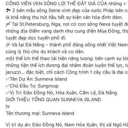
CÔNG VIÊN VEN SÔNG LỢI THẾ ĐẮT GIÁ CỦA những «
🏞 2 bên mẫu sông Seine xinh đẹp của nước Pháp bên cạ
là khả năng thu hút hầu hết sự kiện văn hóa đình đám.
🛶 Tại St.Petersburg, Nga, nơi có con sông Neva tuyệt 
những địa điểm vang danh như cung điện Mùa Đông, thá
tuyệt đẹp dọc tuyến phố đi.
️🎉 Và tại Đà Nẵng – thành phố đáng sống nhất Việt Nam
cùng lý thú cho du khách và cư dân.
một thể ích thể thao tái hiện năng lượng: bên cạnh sự
những tiện thể ích đương đại nhằm đoàn luyện thể lực, t
jacuzzi… đặc biệt, chỉ cách Công trình 1 cây cầu là đại
✅Tên Dự Án: Sunneva Island
✅Chủ Đầu Tư: Sungroup
✅Vị Trí: Đảo Đồng Nò, Hòa Xuân, Cẩm Lệ, Đà Nẵng
GIỚI THIỆU TỔNG QUAN SUNNEVA ISLAND
hr
Tên thương mại: Sunneva Island
Vị trí dự án: Đảo Đồng Nò, Nam Hòa Xuân, thị xã Ngũ H