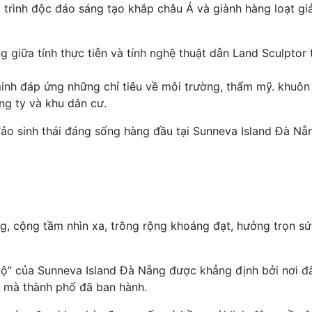
 trình độc đáo sáng tạo khắp châu Á và giành hàng loạt gi
g giữa tính thực tiễn và tính nghệ thuật dẫn Land Sculptor
inh đáp ứng những chỉ tiêu về môi trường, thẩm mỹ. khuô
ông ty và khu dân cư.
ảo sinh thái đáng sống hàng đầu tại Sunneva Island Đà Nẵ
g, cộng tầm nhìn xa, trông rộng khoáng đạt, hưởng trọn sức
n lộ” của Sunneva Island Đà Nẵng được khẳng định bởi nơi đ
m mà thành phố đã ban hành.