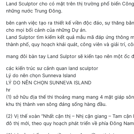
Land Sculptor cho có mặt trên thị trường phổ biến Công
những nước Trung Đông.
bên cạnh việc tạo ra thiết kế viền độc đáo, sự thăng bằn
cho mọi bối cảnh của những Dự án.
Land Sulptor tìm kiếm kết quả mẫu mã đáp ứng thông m
thành phố, quy hoạch khái quát, công viên và giải trí, c
mang đôi bàn tay Land Sulptor sẽ kiến tạo nên một ốc đ
các kiến trúc sư cảnh quan land sculptor
Lý do nên chọn Sunneva Island
LÝ DO NÊN CHỌN SUNNEVA ISLAND
hr
(1) sở hữu địa thế thi thoảng mang mang 4 mặt giáp sôn
khu thị thành ven sông đáng sống hàng đầu.
(2) Vị thế xoàn “Nhất cận thị – Nhị cận giang – Tam cậ
đô thị mới, theo quy hoạch phát triển về phía Đông Na