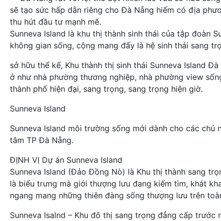
sẽ tạo sức hấp dẫn riêng cho Đà Nẵng hiếm có địa phươ
thu hút đầu tư mạnh mẽ.
Sunneva Island là khu thị thành sinh thái của tập đoàn 
không gian sống, cộng mang đấy là hệ sinh thái sang t
sở hữu thể kể, Khu thành thị sinh thái Sunneva Island Đ
ở như nhà phường thương nghiệp, nhà phường view sống,
thành phố hiện đại, sang trọng, sang trọng hiện giờ.
Sunneva Island
Sunneva Island môi trường sống mới dành cho các chủ n
tâm TP Đà Nẵng.
ĐỊNH VỊ Dự án Sunneva Island
Sunneva Island (Đảo Đồng Nò) là Khu thị thành sang trọ
là biểu trưng mà giới thượng lưu đang kiếm tìm, khát 
ngang mang những thiên đàng sống thượng lưu trên toà
Sunneva Isalnd – Khu đô thị sang trọng đẳng cấp trước 