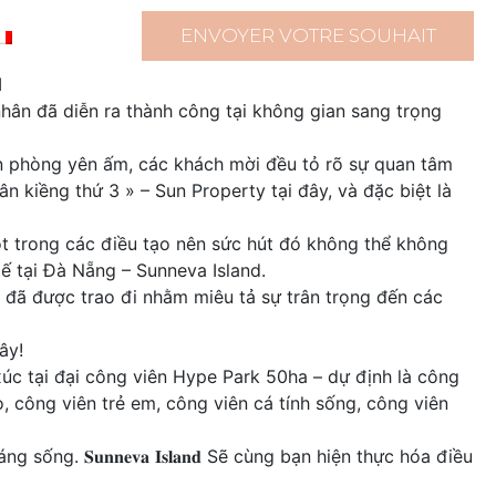
ENVOYER VOTRE SOUHAIT
I
ân đã diễn ra thành công tại không gian sang trọng
n phòng yên ấm, các khách mời đều tỏ rõ sự quan tâm
 kiềng thứ 3 » – Sun Property tại đây, và đặc biệt là
t trong các điều tạo nên sức hút đó không thể không
tế tại Đà Nẵng – Sunneva Island.
 đã được trao đi nhằm miêu tả sự trân trọng đến các
ây!
 tại đại công viên Hype Park 50ha – dự định là công
, công viên trẻ em, công viên cá tính sống, công viên
 𝐒𝐮𝐧𝐧𝐞𝐯𝐚 𝐈𝐬𝐥𝐚𝐧𝐝 Sẽ cùng bạn hiện thực hóa điều