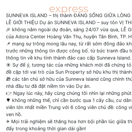
SUNNEVA ISLAND – thị thành ĐÁNG SỐNG GIỮA LÒNG 
LỄ GIỚI THIỆU Dự án SUNNEVA ISLAND – suy tôn VỊ T
️🎉 không nằm ngoài dự đoán, sáng 24/07 vừa qua, LỄ G
của Adora Center Hoàng Văn Thụ, huyện Tân Bình, TP. H
📌 mang sự trông mong lâu nay, từ rất sớm đông đảo kh
trước những thông tin được công bố. từ bức tranh đầu tư
thông tin về khu tỉnh thành đảo cao cấp Sunneva Island.
☀️ Sự để ý, tương tác của những khách mời đã chứng tỏ
đề cập tới vai trò của Sun Property sở hữu khu thị thàn
🎁 các tân chủ sở hữu của Sunneva Island cũng chính th
nhà đầu tư đã đặt niềm tin vào Dự án.
👉 Ngay lúc này, hãy cùng chúng tôi nhìn lại những phú
🌳 không những thế, chỉ cần bước qua 1 cây cầu, cư dâ
viên lớn nhất miền Trung với 6 công viên chủ đề: công v
ven hồ.
✈ Mọi trải nghiệm sẽ thăng hoa hơn bội phần lúc giữa thành
đấy trong khoảng thời gian dài gần!