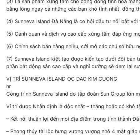
(3) Là sản phẩm xứng tầm cho cộng đồng tinh hoa mang c
bằng lòng ngay cả những các bạn khó tính nhất. đồng t
(4) Sunneva Island Đà Nẵng là cơ hội đầu tư nổi bật với
(5) Cảnh quan và dịch vụ cao cấp xứng tấm đáp ứng mọi 
(6) Chính sách bán hàng nhiều, cởi mở các chủ sở hữu 
(7) Sunneva Island kiệt tạo được kiến tạo dưới đôi bàn 
phần bất động sản cao cấp và nghỉ dưỡng sẽ đem lại sự 
VỊ TRÍ SUNNEVA ISLAND OC DAO KIM CUONG
hr
Công trình Sunneva Island do tập đoàn Sun Group lớn 
Ví trí được Nhận định là độc nhất – thảng hoặc có khó t
– Kết nối thuận lợi đến moi địa điểm trong tỉnh thành Đ
– Phong thủy tài lộc hưng vượng vượng nhờ 4 mặt giáp 