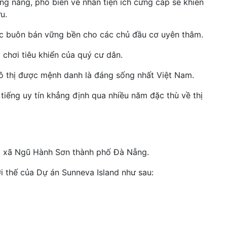
g năng, phổ biến về nhân tiện ích cứng cáp sẽ khiến
u.
 thác buôn bán vững bền cho các chủ đầu cơ uyên thâm.
chơi tiêu khiển của quý cư dân.
đô thị được mệnh danh là đáng sống nhất Việt Nam.
tiếng uy tín khẳng định qua nhiều năm đặc thù về thị
hị xã Ngũ Hành Sơn thành phố Đà Nẵng.
ợi thế của Dự án Sunneva Island như sau: