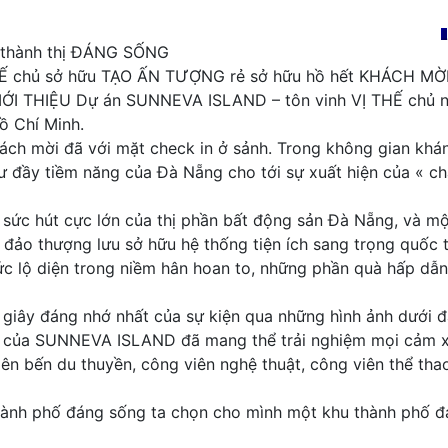
thành thị ĐÁNG SỐNG
HẾ chủ sở hữu TẠO ẤN TƯỢNG rẻ sở hữu hồ hết KHÁCH MỜ
IỚI THIỆU Dự án SUNNEVA ISLAND – tôn vinh VỊ THẾ chủ nh
ồ Chí Minh.
ách mời đã với mặt check in ở sảnh. Trong không gian khá
 đầy tiềm năng của Đà Nẵng cho tới sự xuất hiện của « chân
 sức hút cực lớn của thị phần bất động sản Đà Nẵng, và mộ
h đảo thượng lưu sở hữu hệ thống tiện ích sang trọng quốc 
ức lộ diện trong niềm hân hoan to, những phần quà hấp dẫn
t giây đáng nhớ nhất của sự kiện qua những hình ảnh dưới đ
n của SUNNEVA ISLAND đã mang thể trải nghiệm mọi cảm xúc
iên bến du thuyền, công viên nghệ thuật, công viên thể thao
 phố đáng sống ta chọn cho mình một khu thành phố đáng sống.