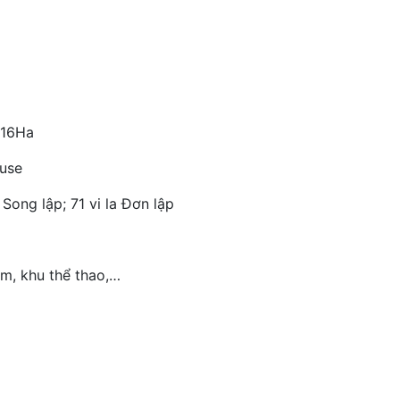
 16Ha
ouse
ong lập; 71 vi la Đơn lập
ắm, khu thể thao,…