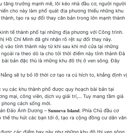
ưu tăng trưởng mạnh mẽ, lôi kéo nhà đầu cơ, người người
khiến cho này làm phổ quát địa phương thiếu những khu
 thành, tạo ra sự đổi thay căn bản trong lớn mạnh thành
 kinh tế thành phố tại những địa phương với Công trình.
ị Hồ Chí Minh đã ghi nhận rõ rệt sự đổi thay này.
ộ vào tỉnh thành này từ khi sau khi mở cửa lại những
ngoài ra theo dò la cho tới thời điểm này tỉnh thành Đà
 bài bản đặc thù là những khu đô thị ở ven sông. Đây
ng sẽ tự bỏ lỡ thời cơ tạo ra cú hích to, khẳng định vị
ục vụ các khu thành phố được quy hoạch bài bản tại
ng mại, công viên, dịch vụ giải trí,… Tuy mang tầm giá
u phong cách sống mới.
nh Dương – 𝐒𝐮𝐧𝐧𝐞𝐯𝐚 𝐈𝐬𝐥𝐚𝐧𝐝. Phía Chủ đầu cơ
ó thể thu hút các bạn tới ở, tạo ra cộng đồng cư dân văn
hác được các điểm hay này như những khu đô thị ven sông